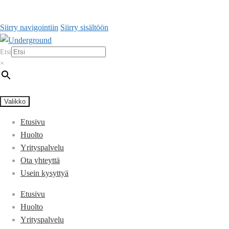
Siirry navigointiin
Siirry sisältöön
Etsi
×
Valikko
Etusivu
Huolto
Yrityspalvelu
Ota yhteyttä
Usein kysyttyä
Etusivu
Huolto
Yrityspalvelu