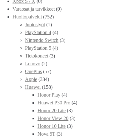
Xbox S / X
(0)
Varaosat ja tarvikkeet
(0)
Huoltopalvelut
(752)
Juotostyöt
(1)
PlayStation 4
(4)
Nintendo Switch
(3)
PlayStation 5
(4)
Tietokoneet
(3)
Lenovo
(2)
OnePlus
(57)
Apple
(334)
Huawei
(158)
Honor Play
(4)
Huawei P30 Pro
(4)
Honor 20 Lite
(3)
Honor View 20
(3)
Honor 10 Lite
(3)
Nova 5T
(3)