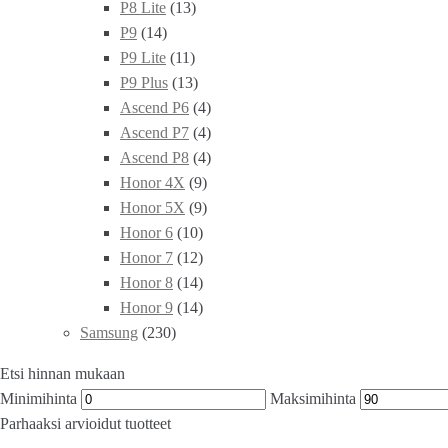
P8 Lite
(13)
P9
(14)
P9 Lite
(11)
P9 Plus
(13)
Ascend P6
(4)
Ascend P7
(4)
Ascend P8
(4)
Honor 4X
(9)
Honor 5X
(9)
Honor 6
(10)
Honor 7
(12)
Honor 8
(14)
Honor 9
(14)
Samsung
(230)
Etsi hinnan mukaan
Minimihinta
Maksimihinta
Parhaaksi arvioidut tuotteet