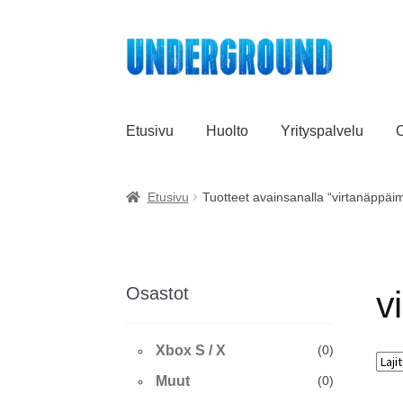
Siirry
Siirry
navigointiin
sisältöön
Etusivu
Huolto
Yrityspalvelu
O
Etusivu
Tuotteet avainsanalla “virtanäppäi
Osastot
v
Xbox S / X
(0)
Muut
(0)