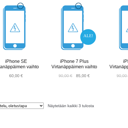
ALE!
a
iPhone SE
iPhone 7 Plus
iP
tanäppäimen vaihto
Virtanäppäimen vaihto
Virtanäp
60,00
€
90,00
€
85,00
€
90,0
Näytetään kaikki 3 tulosta