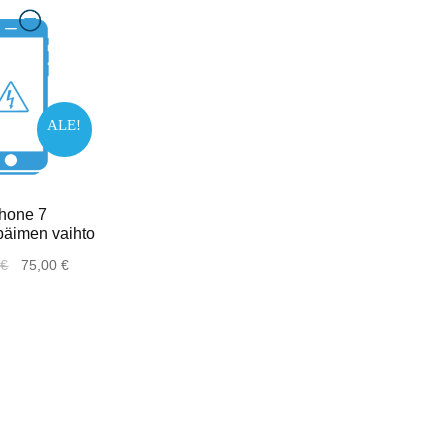
ALE!
hone 7
päimen vaihto
0
€
75,00
€