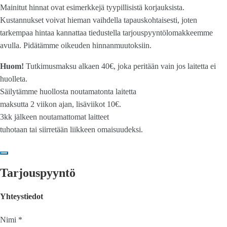
Mainitut hinnat ovat esimerkkejä tyypillisistä korjauksista.
Kustannukset voivat hieman vaihdella tapauskohtaisesti, joten
tarkempaa hintaa kannattaa tiedustella tarjouspyyntölomakkeemme
avulla. Pidätämme oikeuden hinnanmuutoksiin.
Huom!
Tutkimusmaksu alkaen 40€, joka peritään vain jos laitetta ei
huolleta.
Säilytämme huollosta noutamatonta laitetta
maksutta 2 viikon ajan, lisäviikot 10€.
3kk jälkeen noutamattomat laitteet
tuhotaan tai siirretään liikkeen omaisuudeksi.
Tarjouspyyntö
Yhteystiedot
Nimi *