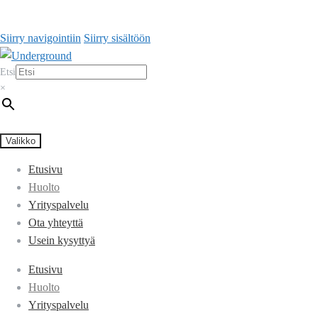
Siirry navigointiin
Siirry sisältöön
Etsi
×
Valikko
Etusivu
Huolto
Yrityspalvelu
Ota yhteyttä
Usein kysyttyä
Etusivu
Huolto
Yrityspalvelu