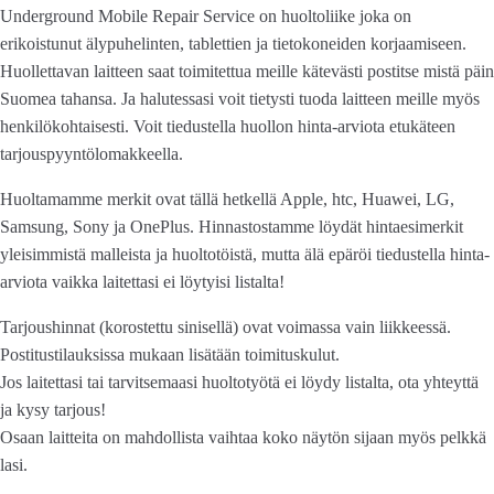
Underground Mobile Repair Service on huoltoliike joka on
erikoistunut älypuhelinten, tablettien ja tietokoneiden korjaamiseen.
Huollettavan laitteen saat toimitettua meille kätevästi postitse mistä päin
Suomea tahansa. Ja halutessasi voit tietysti tuoda laitteen meille myös
henkilökohtaisesti. Voit tiedustella huollon hinta-arviota etukäteen
tarjouspyyntölomakkeella.
Huoltamamme merkit ovat tällä hetkellä Apple, htc, Huawei, LG,
Samsung, Sony ja OnePlus. Hinnastostamme löydät hintaesimerkit
yleisimmistä malleista ja huoltotöistä, mutta älä epäröi tiedustella hinta-
arviota vaikka laitettasi ei löytyisi listalta!
Tarjoushinnat (korostettu sinisellä) ovat voimassa vain liikkeessä.
Postitustilauksissa mukaan lisätään toimituskulut.
Jos laitettasi tai tarvitsemaasi huoltotyötä ei löydy listalta, ota yhteyttä
ja kysy tarjous!
Osaan laitteita on mahdollista vaihtaa koko näytön sijaan myös pelkkä
lasi.