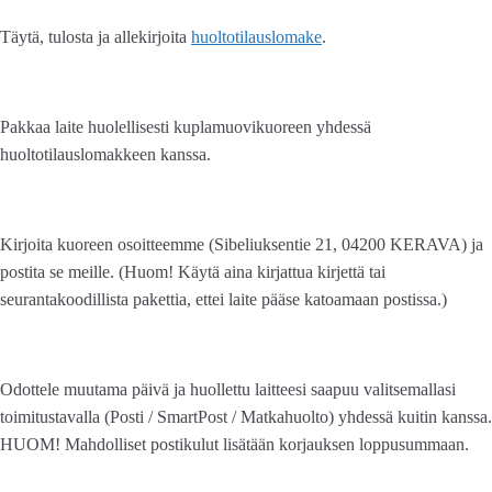
Täytä, tulosta ja allekirjoita
huoltotilauslomake
.
Pakkaa laite huolellisesti kuplamuovikuoreen yhdessä
huoltotilauslomakkeen kanssa.
Kirjoita kuoreen osoitteemme (Sibeliuksentie 21, 04200 KERAVA) ja
postita se meille. (Huom! Käytä aina kirjattua kirjettä tai
seurantakoodillista pakettia, ettei laite pääse katoamaan postissa.)
Odottele muutama päivä ja huollettu laitteesi saapuu valitsemallasi
toimitustavalla (Posti / SmartPost / Matkahuolto) yhdessä kuitin kanssa.
HUOM! Mahdolliset postikulut lisätään korjauksen loppusummaan.