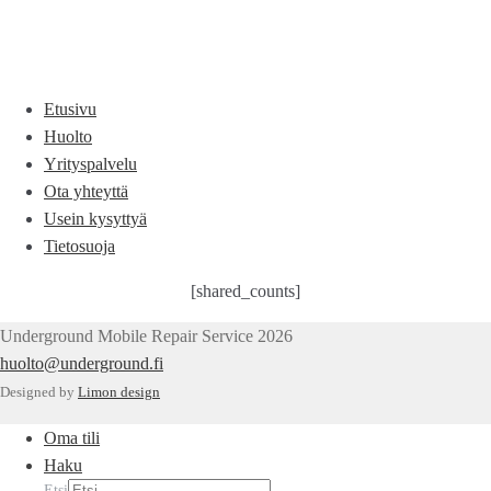
Etusivu
Huolto
Yrityspalvelu
Ota yhteyttä
Usein kysyttyä
Tietosuoja
[shared_counts]
Underground Mobile Repair Service 2026
huolto@underground.fi
Designed by
Limon design
Oma tili
Haku
Etsi