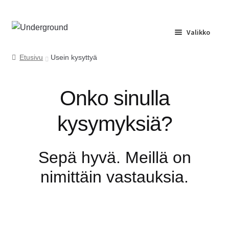
Siirry
Siirry
Valikko
navigointiin
sisältöön
Etusivu
Etusivu
Usein kysyttyä
Huolto
Onko sinulla
Yrityspalvelu
kysymyksiä?
Ota yhteyttä
Sepä hyvä. Meillä on
Usein kysyttyä
nimittäin vastauksia.