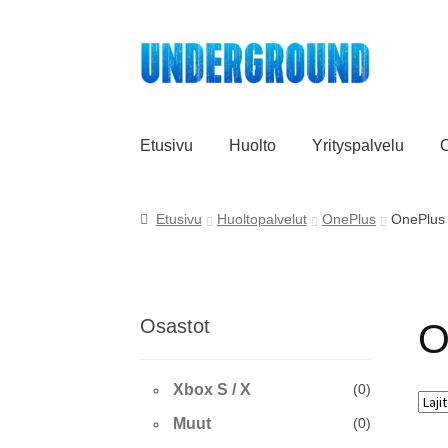
Siirry
Siirry
navigointiin
sisältöön
Etusivu
Huolto
Yrityspalvelu
O
Etusivu
Huoltopalvelut
OnePlus
OnePlus
Osastot
O
Xbox S / X
(0)
Muut
(0)