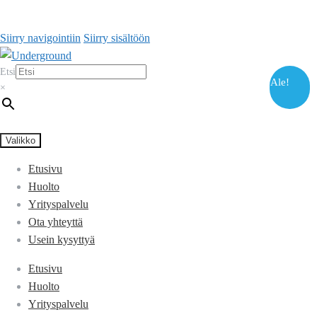
Siirry navigointiin
Siirry sisältöön
Etsi
Ale!
×
Valikko
Etusivu
Huolto
Yrityspalvelu
Ota yhteyttä
Usein kysyttyä
Etusivu
Huolto
Yrityspalvelu