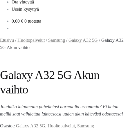
Ota yhteyttä
Usein kysyttyä
0,00
€
0 tuotetta
Etusivu
/
Huoltopalvelut
/
Samsung
/
Galaxy A32 5G
/
Galaxy A32
5G Akun vaihto
Galaxy A32 5G Akun
vaihto
Joudutko lataamaan puhelintasi normaalia useammin? Ei hätää
meillä saat vaihdettua laitteeseesi uuden akun kätevästi odottaessa!
Osastot:
Galaxy A32 5G
,
Huoltopalvelut
,
Samsung