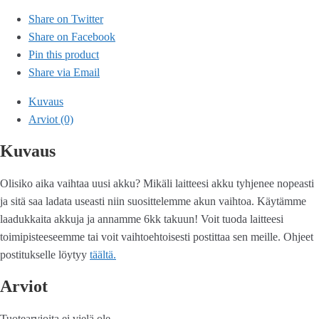
Share on Twitter
Share on Facebook
Pin this product
Share via Email
Kuvaus
Arviot (0)
Kuvaus
Olisiko aika vaihtaa uusi akku? Mikäli laitteesi akku tyhjenee nopeasti
ja sitä saa ladata useasti niin suosittelemme akun vaihtoa. Käytämme
laadukkaita akkuja ja annamme 6kk takuun! Voit tuoda laitteesi
toimipisteeseemme tai voit vaihtoehtoisesti postittaa sen meille. Ohjeet
postitukselle löytyy
täältä.
Arviot
Tuotearvioita ei vielä ole.