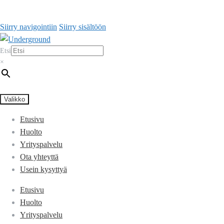
Siirry navigointiin
Siirry sisältöön
Etsi
×
Valikko
Etusivu
Huolto
Yrityspalvelu
Ota yhteyttä
Usein kysyttyä
Etusivu
Huolto
Yrityspalvelu