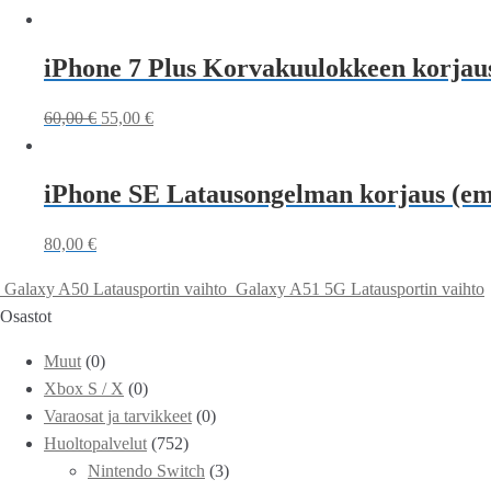
iPhone 7 Plus Korvakuulokkeen korjau
60,00
€
55,00
€
iPhone SE Latausongelman korjaus (em
80,00
€
Galaxy A50 Latausportin vaihto
Galaxy A51 5G Latausportin vaihto
Osastot
Muut
(0)
Xbox S / X
(0)
Varaosat ja tarvikkeet
(0)
Huoltopalvelut
(752)
Nintendo Switch
(3)