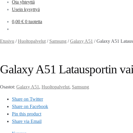
Ota yhteyttä
Usein kysyttyä
0,00
€
0 tuotetta
Etusivu
/
Huoltopalvelut
/
Samsung
/
Galaxy A51
/
Galaxy A51 Latausp
Galaxy A51 Latausportin va
Osastot:
Galaxy A51
,
Huoltopalvelut
,
Samsung
Share on Twitter
Share on Facebook
Pin this product
Share via Email