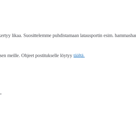
e kertyy likaa. Suosittelemme puhdistamaan latausportin esim. hammasharj
 sen meille. Ohjeet postitukselle löytyy
täältä.
”