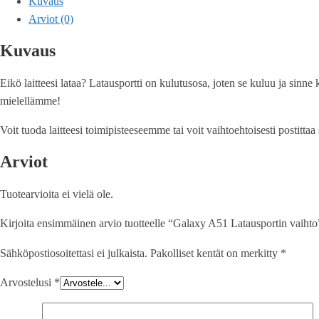
Kuvaus
Arviot (0)
Kuvaus
Eikö laitteesi lataa? Latausportti on kulutusosa, joten se kuluu ja sinn
mielellämme!
Voit tuoda laitteesi toimipisteeseemme tai voit vaihtoehtoisesti postittaa
Arviot
Tuotearvioita ei vielä ole.
Kirjoita ensimmäinen arvio tuotteelle “Galaxy A51 Latausportin vaihto
Sähköpostiosoitettasi ei julkaista.
Pakolliset kentät on merkitty
*
Arvostelusi
*