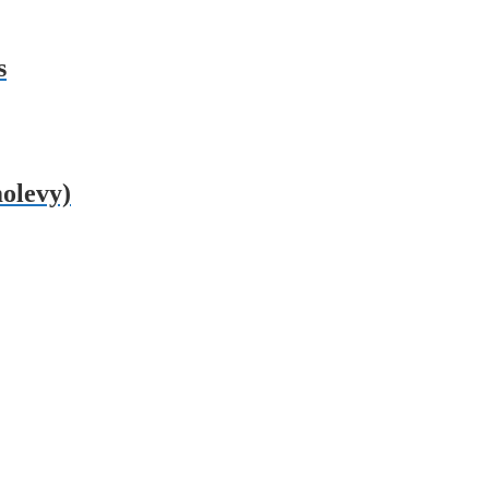
s
olevy)