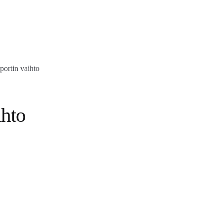
ortin vaihto
ihto