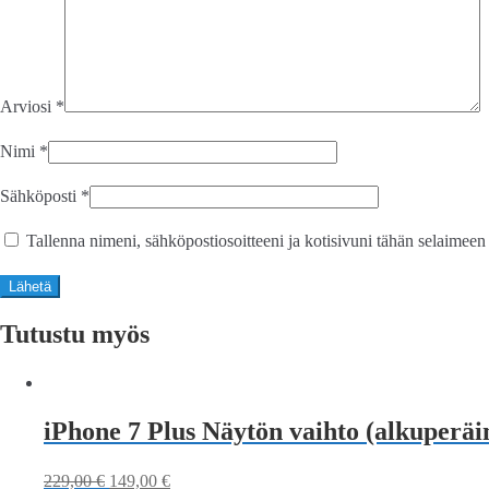
Arviosi
*
Nimi
*
Sähköposti
*
Tallenna nimeni, sähköpostiosoitteeni ja kotisivuni tähän selaimee
Tutustu myös
iPhone 7 Plus Näytön vaihto (alkuperäi
229,00
€
149,00
€