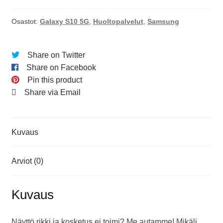
Osastot:
Galaxy S10 5G
,
Huoltopalvelut
,
Samsung
Share on Twitter
Share on Facebook
Pin this product
Share via Email
Kuvaus
Arviot (0)
Kuvaus
Näyttö rikki ja kosketus ei toimi? Me autamme! Mikäli