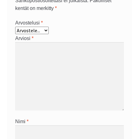
Sähköpostiosoitettasi ei julkaista.
Pakolliset
kentät on merkitty
*
Arvostelusi
*
Arviosi
*
Nimi
*