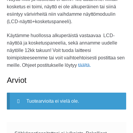
kosketus ei toimi, näyttö ei ole alkuperäinen tai siinä
esiintyy värivirheitä niin vaihdamme näyttömoduulin
(LCD-näyttö+kosketuspaneeli).
Käytämme huollossa alkuperäistä vastaavaa LCD-
näyttöä ja kosketuspaneelia, sekä annamme uudelle
näytölle 12kk takuun! Voit tuoda laitteesi
toimipisteeseemme tai voit vaihtoehtoisesti postittaa sen
meille. Ohjeet postitukselle löytyy
täältä.
Arviot
Tuotearvioita ei vielä ole.