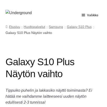
Siirry
Siirry
Valikko
navigointiin
sisältöön
Etusivu
Etusivu
Huoltopalvelut
Samsung
Galaxy S10 Plus
Galaxy S10 Plus Näytön vaihto
Huolto
Yrityspalvelu
Galaxy S10 Plus
Ota yhteyttä
Näytön vaihto
Usein kysyttyä
Tippuiko puhelin ja lakkasiko näyttö toimimasta? Ei
hätää me vaihdamme laitteeseesi uuden näytön
edullisesti 2-3 tunnissa!