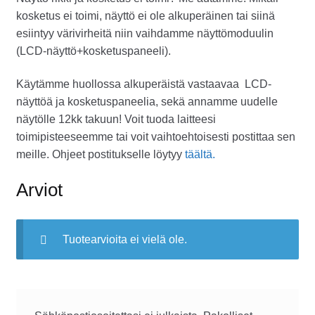
kosketus ei toimi, näyttö ei ole alkuperäinen tai siinä
esiintyy värivirheitä niin vaihdamme näyttömoduulin
(LCD-näyttö+kosketuspaneeli).
Käytämme huollossa alkuperäistä vastaavaa LCD-
näyttöä ja kosketuspaneelia, sekä annamme uudelle
näytölle 12kk takuun! Voit tuoda laitteesi
toimipisteeseemme tai voit vaihtoehtoisesti postittaa sen
meille. Ohjeet postitukselle löytyy
täältä.
Arviot
Tuotearvioita ei vielä ole.