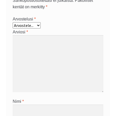
Sähköpostiosoitettasi ei julkaista.
Pakolliset
kentät on merkitty
*
Arvostelusi
*
Arviosi
*
Nimi
*