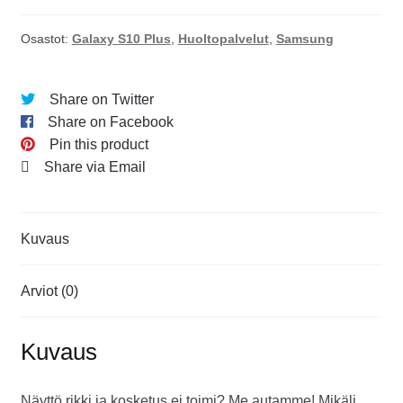
Osastot:
Galaxy S10 Plus
,
Huoltopalvelut
,
Samsung
Share on Twitter
Share on Facebook
Pin this product
Share via Email
Kuvaus
Arviot (0)
Kuvaus
Näyttö rikki ja kosketus ei toimi? Me autamme! Mikäli