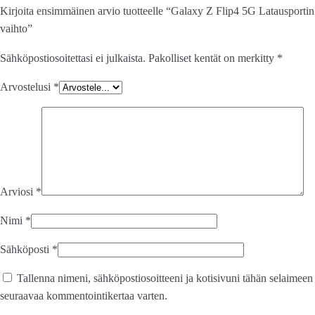
Kirjoita ensimmäinen arvio tuotteelle “Galaxy Z Flip4 5G Latausportin
vaihto”
Sähköpostiosoitettasi ei julkaista.
Pakolliset kentät on merkitty
*
Arvostelusi
*
Arviosi
*
Nimi
*
Sähköposti
*
Tallenna nimeni, sähköpostiosoitteeni ja kotisivuni tähän selaimeen
seuraavaa kommentointikertaa varten.