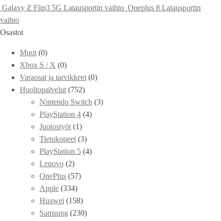
Galaxy Z Flip3 5G Latausportin vaihto
Oneplus 8 Latausportin
vaihto
Osastot
Muut
(0)
Xbox S / X
(0)
Varaosat ja tarvikkeet
(0)
Huoltopalvelut
(752)
Nintendo Switch
(3)
PlayStation 4
(4)
Juotostyöt
(1)
Tietokoneet
(3)
PlayStation 5
(4)
Lenovo
(2)
OnePlus
(57)
Apple
(334)
Huawei
(158)
Samsung
(230)