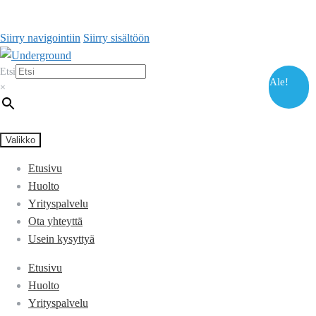
Siirry navigointiin
Siirry sisältöön
Etsi
Ale!
×
Valikko
Etusivu
Huolto
Yrityspalvelu
Ota yhteyttä
Usein kysyttyä
Etusivu
Huolto
Yrityspalvelu