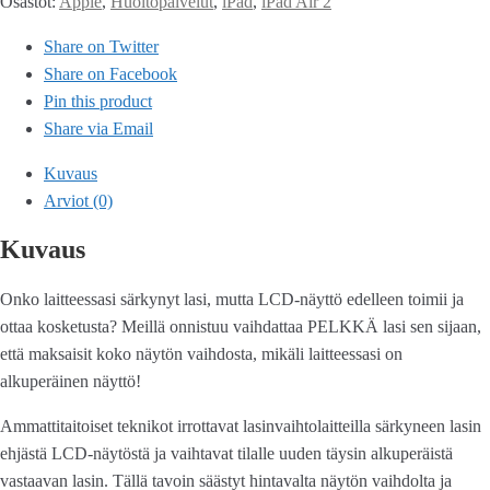
Osastot:
Apple
,
Huoltopalvelut
,
iPad
,
iPad Air 2
Share on Twitter
Share on Facebook
Pin this product
Share via Email
Kuvaus
Arviot (0)
Kuvaus
Onko laitteessasi särkynyt lasi, mutta LCD-näyttö edelleen toimii ja
ottaa kosketusta? Meillä onnistuu vaihdattaa PELKKÄ lasi sen sijaan,
että maksaisit koko näytön vaihdosta, mikäli laitteessasi on
alkuperäinen näyttö!
Ammattitaitoiset teknikot irrottavat lasinvaihtolaitteilla särkyneen lasin
ehjästä LCD-näytöstä ja vaihtavat tilalle uuden täysin alkuperäistä
vastaavan lasin. Tällä tavoin säästyt hintavalta näytön vaihdolta ja