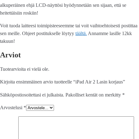
alkuperäinen ehjä LCD-näyttösi hyödynnetään sen sijaan, että se
heitettäisiin roskiin!
Voit tuoda laitteesi toimipisteeseemme tai voit vaihtoehtoisesti postittaa
sen meille. Ohjeet postitukselle löytyy
täältä.
Annamme lasille 12kk
takuun!
Arviot
Tuotearvioita ei vielä ole.
Kirjoita ensimmäinen arvio tuotteelle “iPad Air 2 Lasin korjaus”
Sähköpostiosoitettasi ei julkaista.
Pakolliset kentät on merkitty
*
Arvostelusi
*