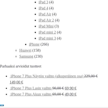
iPad 3
(4)
iPad 4
(4)
iPad Air
(4)
iPad Air 2
(4)
iPad Mini
(3)
iPad mini 2
(4)
iPad mini 3
(4)
iPhone
(266)
Huawei
(158)
Samsung
(230)
Parhaaksi arvioidut tuotteet
iPhone 7 Plus Näytön vaihto (alkuperäinen osa)
229,00
€
149,00
€
iPhone 7 Plus Lasin vaihto
90,00
€
69,90
€
iPhone 7 Plus Akun vaihto
69,00
€
49,00
€