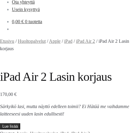
Ota yhteyttä
Usein kysyttyä
0,00
€
0 tuotetta
Etusivu
/
Huoltopalvelut
/
Apple
/
iPad
/
iPad Air 2
/
iPad Air 2 Lasin
korjaus
iPad Air 2 Lasin korjaus
170,00
€
Särkyikö lasi, mutta näyttö edelleen toimii? Ei Hätää me vaihdamme
laitteeseesi uuden lasin edullisesti!
Lue lisää