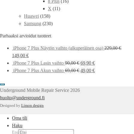
8 Plus
(16)
X
(11)
Huawei
(158)
Samsung
(230)
Parhaaksi arvioidut tuotteet
iPhone 7 Plus Näytön vaihto (alkuperäinen osa)
229,00
€
149,00
€
iPhone 7 Plus Lasin vaihto
90,00
€
69,90
€
iPhone 7 Plus Akun vaihto
69,00
€
49,00
€
Underground Mobile Repair Service 2026
huolto@underground.fi
Designed by
Limon design
Oma tili
Haku
Etsi