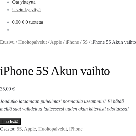
Ota yhteyttä
Usein kysyttyä
0,00
€
0 tuotetta
Etusivu
/
Huoltopalvelut
/
Apple
/
iPhone
/
5S
/
iPhone 5S Akun vaihto
iPhone 5S Akun vaihto
35,00
€
Joudutko lataamaan puhelintasi normaalia useammin? Ei hätää
meillä saat vaihdettua laitteeseesi uuden akun kätevästi odottaessa!
Lue lisää
Osastot:
5S
,
Apple
,
Huoltopalvelut
,
iPhone