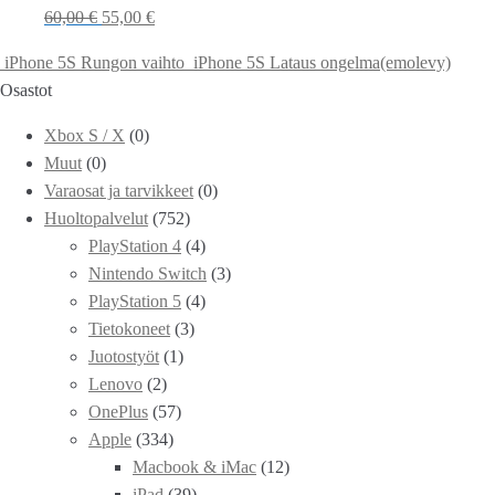
60,00
€
55,00
€
iPhone 5S Rungon vaihto
iPhone 5S Lataus ongelma(emolevy)
Osastot
Xbox S / X
(0)
Muut
(0)
Varaosat ja tarvikkeet
(0)
Huoltopalvelut
(752)
PlayStation 4
(4)
Nintendo Switch
(3)
PlayStation 5
(4)
Tietokoneet
(3)
Juotostyöt
(1)
Lenovo
(2)
OnePlus
(57)
Apple
(334)
Macbook & iMac
(12)
iPad
(39)