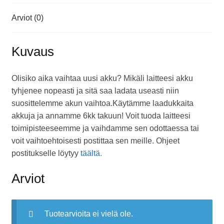
Arviot (0)
Kuvaus
Olisiko aika vaihtaa uusi akku? Mikäli laitteesi akku
tyhjenee nopeasti ja sitä saa ladata useasti niin
suosittelemme akun vaihtoa.Käytämme laadukkaita
akkuja ja annamme 6kk takuun! Voit tuoda laitteesi
toimipisteeseemme ja vaihdamme sen odottaessa tai
voit vaihtoehtoisesti postittaa sen meille. Ohjeet
postitukselle löytyy
täältä.
Arviot
Tuotearvioita ei vielä ole.