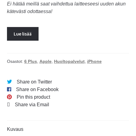
Ei hätää meillä saat vaihdettua laitteeseesi uuden akun
kätevästi odottaessa!
Lue lisää
Osastot:
6 Plus
,
Apple
,
Huoltopalvelut
,
iPhone
Share on Twitter
Share on Facebook
Pin this product
Share via Email
Kuvaus