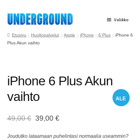
Siirry
Siirry
Valikko
navigointiin
sisältöön
Etusivu
Etusivu
Huoltopalvelut
Apple
iPhone
6 Plus
iPhone 6
Plus Akun vaihto
Huolto
Yrityspalvelu
iPhone 6 Plus Akun
Ota yhteyttä
vaihto
ALE
Usein kysyttyä
!
49,00
€
39,00
€
Joudutko lataamaan puhelintasi normaalia useammin?