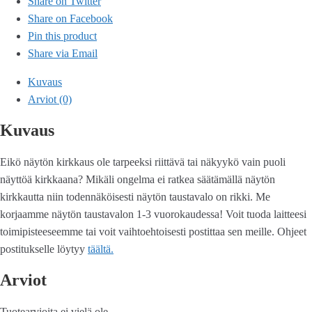
Share on Twitter
Share on Facebook
Pin this product
Share via Email
Kuvaus
Arviot (0)
Kuvaus
Eikö näytön kirkkaus ole tarpeeksi riittävä tai näkyykö vain puoli
näyttöä kirkkaana? Mikäli ongelma ei ratkea säätämällä näytön
kirkkautta niin todennäköisesti näytön taustavalo on rikki. Me
korjaamme näytön taustavalon 1-3 vuorokaudessa! Voit tuoda laitteesi
toimipisteeseemme tai voit vaihtoehtoisesti postittaa sen meille. Ohjeet
postitukselle löytyy
täältä.
Arviot
Tuotearvioita ei vielä ole.