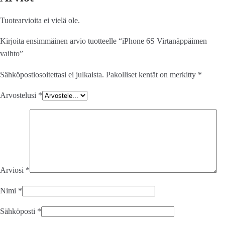
Tuotearvioita ei vielä ole.
Kirjoita ensimmäinen arvio tuotteelle “iPhone 6S Virtanäppäimen
vaihto”
Sähköpostiosoitettasi ei julkaista.
Pakolliset kentät on merkitty
*
Arvostelusi
*
Arviosi
*
Nimi
*
Sähköposti
*