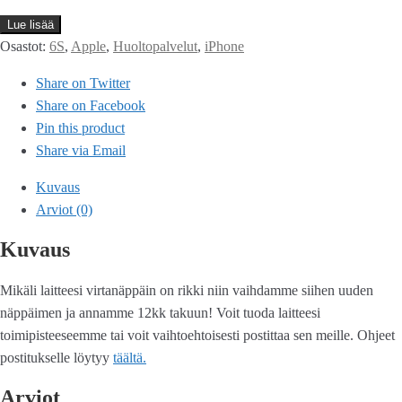
Lue lisää
Osastot:
6S
,
Apple
,
Huoltopalvelut
,
iPhone
Share on Twitter
Share on Facebook
Pin this product
Share via Email
Kuvaus
Arviot (0)
Kuvaus
Mikäli laitteesi virtanäppäin on rikki niin vaihdamme siihen uuden
näppäimen ja annamme 12kk takuun! Voit tuoda laitteesi
toimipisteeseemme tai voit vaihtoehtoisesti postittaa sen meille. Ohjeet
postitukselle löytyy
täältä.
Arviot