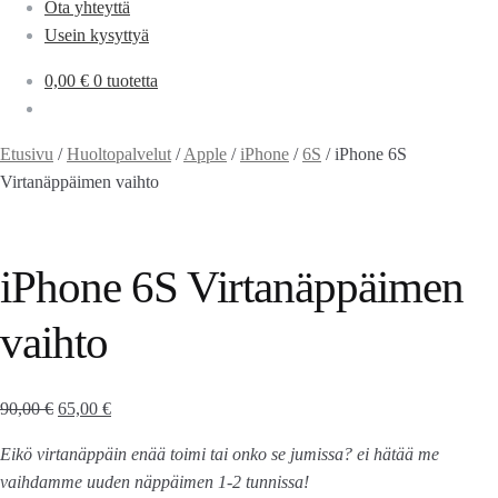
Ota yhteyttä
Usein kysyttyä
0,00
€
0 tuotetta
Etusivu
/
Huoltopalvelut
/
Apple
/
iPhone
/
6S
/
iPhone 6S
Virtanäppäimen vaihto
iPhone 6S Virtanäppäimen
vaihto
90,00
€
65,00
€
Eikö virtanäppäin enää toimi tai onko se jumissa? ei hätää me
vaihdamme uuden näppäimen 1-2 tunnissa!