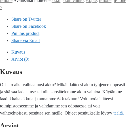
iPhone
Avainsanat tuotteelle
akku
,
akun vaihto
,
Apple
,
iPhone
,
iPhone
7
Share on Twitter
Share on Facebook
Pin this product
Share via Email
Kuvaus
Arviot (0)
Kuvaus
Olisiko aika vaihtaa uusi akku? Mikäli laitteesi akku tyhjenee nopeasti
ja sitä saa ladata useasti niin suosittelemme akun vaihtoa. Käytämme
laadukkaita akkuja ja annamme 6kk takuun! Voit tuoda laitteesi
toimipisteeseemme ja vaihdamme sen odottaessa tai voit
vaihtoehtoisesti postittaa sen meille. Ohjeet postitukselle löytyy
täältä.
Arviot