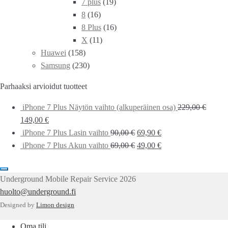
7 plus
(19)
8
(16)
8 Plus
(16)
X
(11)
Huawei
(158)
Samsung
(230)
Parhaaksi arvioidut tuotteet
iPhone 7 Plus Näytön vaihto (alkuperäinen osa)
229,00
€
149,00
€
iPhone 7 Plus Lasin vaihto
90,00
€
69,90
€
iPhone 7 Plus Akun vaihto
69,00
€
49,00
€
Underground Mobile Repair Service 2026
huolto@underground.fi
Designed by
Limon design
Oma tili