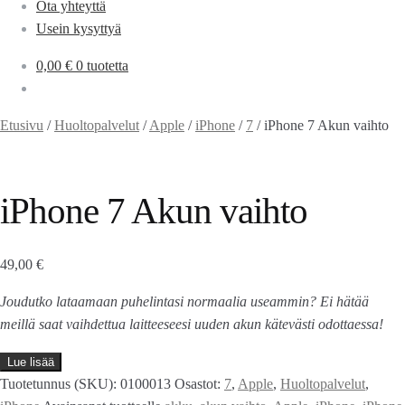
Ota yhteyttä
Usein kysyttyä
0,00
€
0 tuotetta
Etusivu
/
Huoltopalvelut
/
Apple
/
iPhone
/
7
/
iPhone 7 Akun vaihto
iPhone 7 Akun vaihto
49,00
€
Joudutko lataamaan puhelintasi normaalia useammin? Ei hätää
meillä saat vaihdettua laitteeseesi uuden akun kätevästi odottaessa!
Lue lisää
Tuotetunnus (SKU):
0100013
Osastot:
7
,
Apple
,
Huoltopalvelut
,