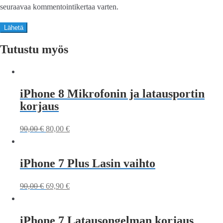
seuraavaa kommentointikertaa varten.
Tutustu myös
iPhone 8 Mikrofonin ja latausportin
korjaus
90,00
€
80,00
€
iPhone 7 Plus Lasin vaihto
90,00
€
69,90
€
iPhone 7 Latausongelman korjaus