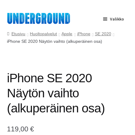
Siirry
Siirry
Valikko
navigointiin
sisältöön
Etusivu
Etusivu
Huoltopalvelut
Apple
iPhone
SE 2020
iPhone SE 2020 Näytön vaihto (alkuperäinen osa)
Huolto
Yrityspalvelu
iPhone SE 2020
Ota yhteyttä
Näytön vaihto
Usein kysyttyä
(alkuperäinen osa)
119,00
€