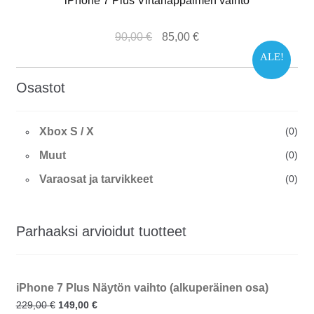
iPhone 7 Plus Virtanäppäimen vaihto
90,00
€
85,00
€
ALE!
Osastot
Xbox S / X
(0)
Muut
(0)
Varaosat ja tarvikkeet
(0)
Parhaaksi arvioidut tuotteet
iPhone 7 Plus Näytön vaihto (alkuperäinen osa)
229,00
€
149,00
€