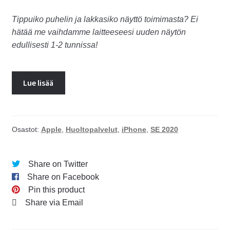
Tippuiko puhelin ja lakkasiko näyttö toimimasta? Ei
hätää me vaihdamme laitteeseesi uuden näytön
edullisesti 1-2 tunnissa!
Lue lisää
Osastot:
Apple
,
Huoltopalvelut
,
iPhone
,
SE 2020
Share on Twitter
Share on Facebook
Pin this product
Share via Email