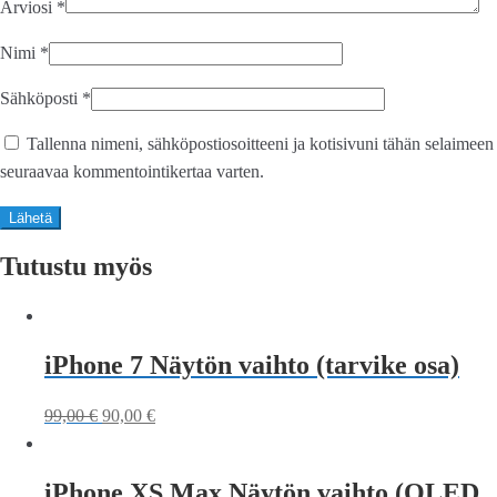
Arviosi
*
Nimi
*
Sähköposti
*
Tallenna nimeni, sähköpostiosoitteeni ja kotisivuni tähän selaimeen
seuraavaa kommentointikertaa varten.
Tutustu myös
iPhone 7 Näytön vaihto (tarvike osa)
99,00
€
90,00
€
iPhone XS Max Näytön vaihto (OLED