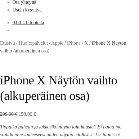
Ota yhteyttä
Usein kysyttyä
0,00
€
0 tuotetta
Etusivu
/
Huoltopalvelut
/
Apple
/
iPhone
/
X
/
iPhone X Näytön
vaihto (alkuperäinen osa)
iPhone X Näytön vaihto
(alkuperäinen osa)
299,00
€
150,00
€
Tippuiko puhelin ja lakkasiko näyttö toimimasta? Ei hätää me
vaihdamme laitteeseesi uuden näytön edullisesti 1-2 tunnissa!