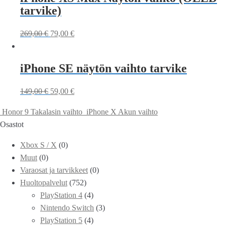
tarvike)
269,00
€
79,00
€
iPhone SE näytön vaihto tarvike
149,00
€
59,00
€
Honor 9 Takalasin vaihto
iPhone X Akun vaihto
Osastot
Xbox S / X
(0)
Muut
(0)
Varaosat ja tarvikkeet
(0)
Huoltopalvelut
(752)
PlayStation 4
(4)
Nintendo Switch
(3)
PlayStation 5
(4)