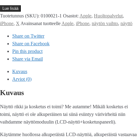
Lue lisää
Tuotetunnus (SKU):
0100021-1
Osastot:
Apple
,
Huoltopalvelut
,
iPhone
,
X
Avainsanat tuotteelle
Apple
,
iPhone
,
näytön vaihto
,
näyttö
Share on Twitter
Share on Facebook
Pin this product
Share via Email
Kuvaus
Arviot (0)
Kuvaus
Näyttö rikki ja kosketus ei toimi? Me autamme! Mikäli kosketus ei
toimi, näyttö ei ole alkuperäinen tai siinä esiintyy värivirheitä niin
vaihdamme näyttömoduulin (LCD-näyttö+kosketuspaneeli).
Käytämme huollossa alkuperäistä LCD-näyttöä, alkuperäistä vastaavaa