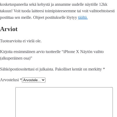
kosketuspaneelia sekä kehystä ja annamme uudelle näytölle 12kk
takuun! Voit tuoda laitteesi toimipisteeseemme tai voit vaihtoehtoisesti
postittaa sen meille. Ohjeet postitukselle löytyy
täältä.
Arviot
Tuotearvioita ei vielä ole.
Kirjoita ensimmäinen arvio tuotteelle “iPhone X Näytön vaihto
(alkuperäinen osa)”
Sähköpostiosoitettasi ei julkaista.
Pakolliset kentät on merkitty
*
Arvostelusi
*