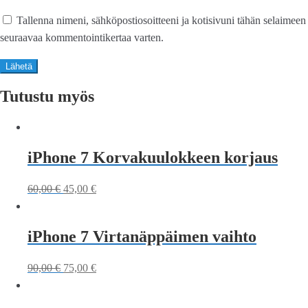
Tallenna nimeni, sähköpostiosoitteeni ja kotisivuni tähän selaimeen
seuraavaa kommentointikertaa varten.
Tutustu myös
iPhone 7 Korvakuulokkeen korjaus
60,00
€
45,00
€
iPhone 7 Virtanäppäimen vaihto
90,00
€
75,00
€