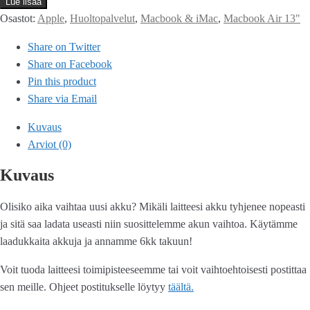
Lue lisää
Osastot:
Apple
,
Huoltopalvelut
,
Macbook & iMac
,
Macbook Air 13"
Share on Twitter
Share on Facebook
Pin this product
Share via Email
Kuvaus
Arviot (0)
Kuvaus
Olisiko aika vaihtaa uusi akku? Mikäli laitteesi akku tyhjenee nopeasti
ja sitä saa ladata useasti niin suosittelemme akun vaihtoa. Käytämme
laadukkaita akkuja ja annamme 6kk takuun!
Voit tuoda laitteesi toimipisteeseemme tai voit vaihtoehtoisesti postittaa
sen meille. Ohjeet postitukselle löytyy
täältä.