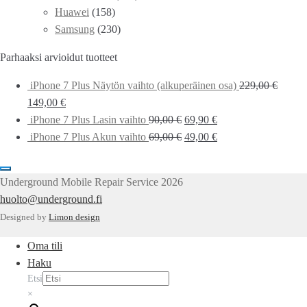
Huawei
(158)
Samsung
(230)
Parhaaksi arvioidut tuotteet
iPhone 7 Plus Näytön vaihto (alkuperäinen osa)
229,00
€
149,00
€
iPhone 7 Plus Lasin vaihto
90,00
€
69,90
€
iPhone 7 Plus Akun vaihto
69,00
€
49,00
€
Underground Mobile Repair Service 2026
huolto@underground.fi
Designed by
Limon design
Oma tili
Haku
Etsi
×