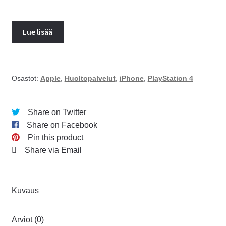
Lue lisää
Osastot:
Apple
,
Huoltopalvelut
,
iPhone
,
PlayStation 4
Share on Twitter
Share on Facebook
Pin this product
Share via Email
Kuvaus
Arviot (0)