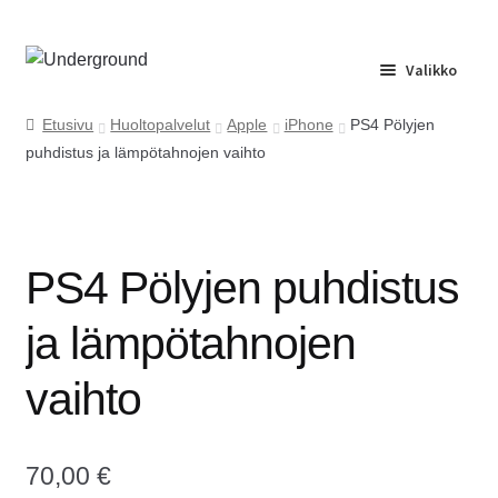
Siirry
Siirry
Valikko
navigointiin
sisältöön
Etusivu
Etusivu
Huoltopalvelut
Apple
iPhone
PS4 Pölyjen
puhdistus ja lämpötahnojen vaihto
Huolto
Yrityspalvelu
PS4 Pölyjen puhdistus
Ota yhteyttä
ja lämpötahnojen
Usein kysyttyä
vaihto
70,00
€