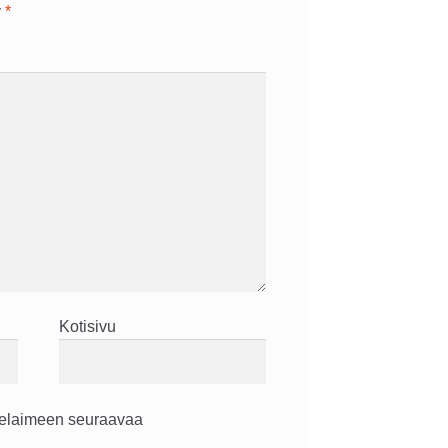
y
*
Kotisivu
 selaimeen seuraavaa