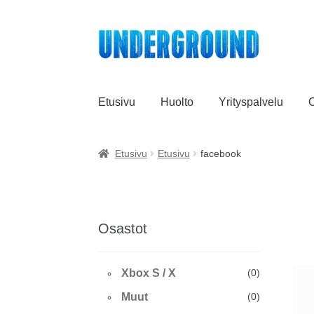
Siirry
Siirry
navigointiin
sisältöön
Etusivu
Huolto
Yrityspalvelu
O
Etusivu
Etusivu
facebook
Osastot
Xbox S / X
(0)
Muut
(0)