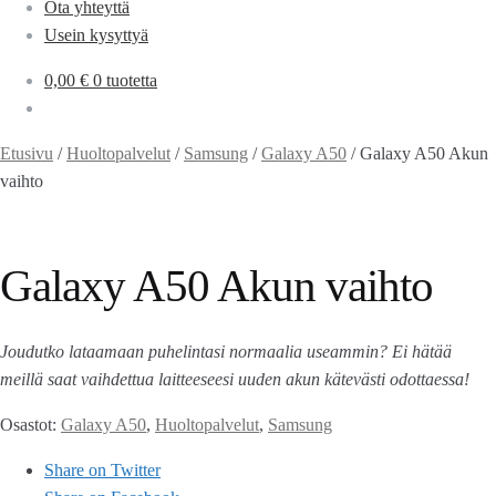
Ota yhteyttä
Usein kysyttyä
0,00
€
0 tuotetta
Etusivu
/
Huoltopalvelut
/
Samsung
/
Galaxy A50
/
Galaxy A50 Akun
vaihto
Galaxy A50 Akun vaihto
Joudutko lataamaan puhelintasi normaalia useammin? Ei hätää
meillä saat vaihdettua laitteeseesi uuden akun kätevästi odottaessa!
Osastot:
Galaxy A50
,
Huoltopalvelut
,
Samsung
Share on Twitter