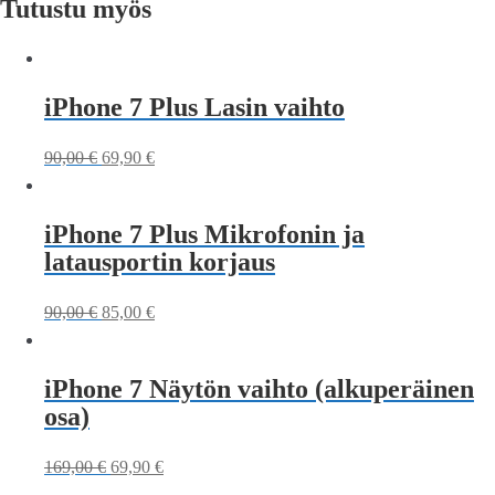
Tutustu myös
iPhone 7 Plus Lasin vaihto
90,00
€
69,90
€
iPhone 7 Plus Mikrofonin ja
latausportin korjaus
90,00
€
85,00
€
iPhone 7 Näytön vaihto (alkuperäinen
osa)
169,00
€
69,90
€