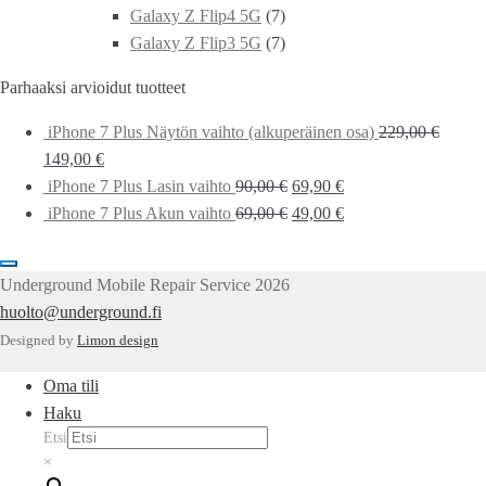
Galaxy Z Flip4 5G
(7)
Galaxy Z Flip3 5G
(7)
Parhaaksi arvioidut tuotteet
iPhone 7 Plus Näytön vaihto (alkuperäinen osa)
229,00
€
149,00
€
iPhone 7 Plus Lasin vaihto
90,00
€
69,90
€
iPhone 7 Plus Akun vaihto
69,00
€
49,00
€
Underground Mobile Repair Service 2026
huolto@underground.fi
Designed by
Limon design
Oma tili
Haku
Etsi
×