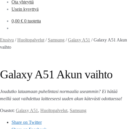
Ota yhteyttä
Usein kysyttyä
0,00
€
0 tuotetta
Etusivu
/
Huoltopalvelut
/
Samsung
/
Galaxy A51
/
Galaxy A51 Akun
vaihto
Galaxy A51 Akun vaihto
Joudutko lataamaan puhelintasi normaalia useammin? Ei hätää
meillä saat vaihdettua laitteeseesi uuden akun kätevästi odottaessa!
Osastot:
Galaxy A51
,
Huoltopalvelut
,
Samsung
Share on Twitter