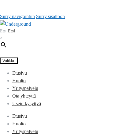
Siirry navigointiin
Siirry sisältöön
Etsi
×
Valikko
Etusivu
Huolto
Yrityspalvelu
Ota yhteyttä
Usein kysyttyä
Etusivu
Huolto
Yrityspalvelu