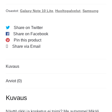
Osastot:
Galaxy Note 10 Lite
,
Huoltopalvelut
,
Samsung
Share on Twitter
Share on Facebook
Pin this product
Share via Email
Kuvaus
Arviot (0)
Kuvaus
Näyttö rikki ja kosketus ei toimi? Me autamme! Mikäli