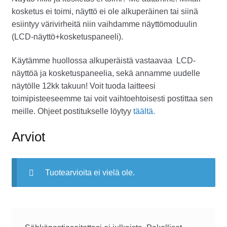
kosketus ei toimi, näyttö ei ole alkuperäinen tai siinä
esiintyy värivirheitä niin vaihdamme näyttömoduulin
(LCD-näyttö+kosketuspaneeli).
Käytämme huollossa alkuperäistä vastaavaa LCD-
näyttöä ja kosketuspaneelia, sekä annamme uudelle
näytölle 12kk takuun! Voit tuoda laitteesi
toimipisteeseemme tai voit vaihtoehtoisesti postittaa sen
meille. Ohjeet postitukselle löytyy
täältä.
Arviot
Tuotearvioita ei vielä ole.