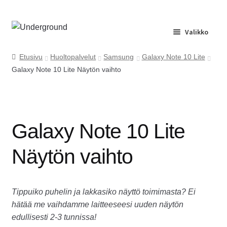
Siirry
Siirry
Valikko
navigointiin
sisältöön
Etusivu
Etusivu
Huoltopalvelut
Samsung
Galaxy Note 10 Lite
Galaxy Note 10 Lite Näytön vaihto
Huolto
Yrityspalvelu
Galaxy Note 10 Lite
Ota yhteyttä
Näytön vaihto
Usein kysyttyä
Tippuiko puhelin ja lakkasiko näyttö toimimasta? Ei
hätää me vaihdamme laitteeseesi uuden näytön
edullisesti 2-3 tunnissa!