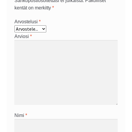
Sähköpostiosoitettasi ei julkaista.
Pakolliset
kentät on merkitty
*
Arvostelusi
*
Arviosi
*
Nimi
*