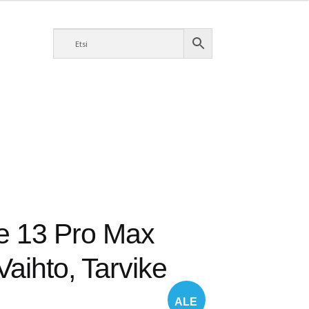
e 13 Pro Max
aihto, Tarvike
ALE