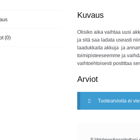
Kuvaus
aus
Olisiko aika vaihtaa uusi ak
ot (0)
ja sitä saa ladata useasti 
laadukkaita akkuja ja annam
toimipisteeseemme ja vaihd
vaihtoehtoisesti postittaa se
Arviot
Tuotearvioita ei vie
Sähköpostiosoitettasi e