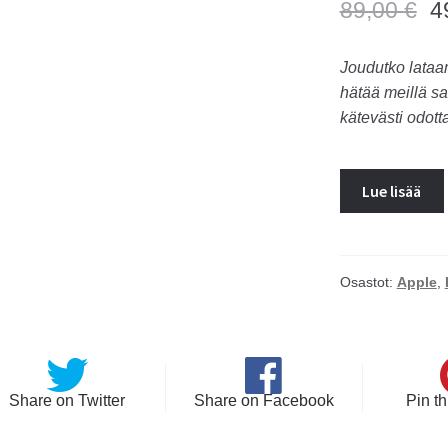
89,00
€
4
Joudutko lataa
hätää meillä sa
kätevästi odott
Lue lisää
Osastot:
Apple
,
Share on Twitter
Share on Facebook
Pin th