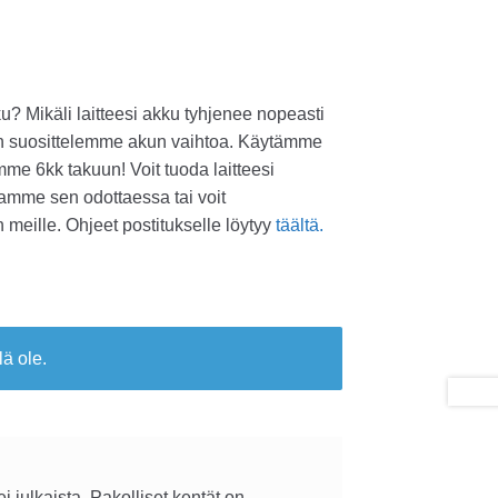
ku? Mikäli laitteesi akku tyhjenee nopeasti
niin suosittelemme akun vaihtoa. Käytämme
me 6kk takuun! Voit tuoda laitteesi
amme sen odottaessa tai voit
n meille. Ohjeet postitukselle löytyy
täältä.
lä ole.
i julkaista.
Pakolliset kentät on