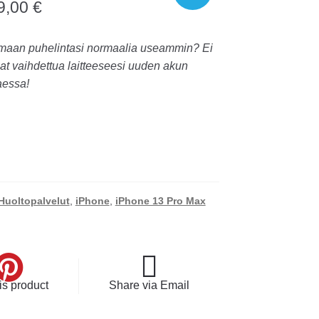
9,00
€
!
maan puhelintasi normaalia useammin? Ei
at vaihdettua laitteeseesi uuden akun
aessa!
Huoltopalvelut
,
iPhone
,
iPhone 13 Pro Max
is product
Share via Email