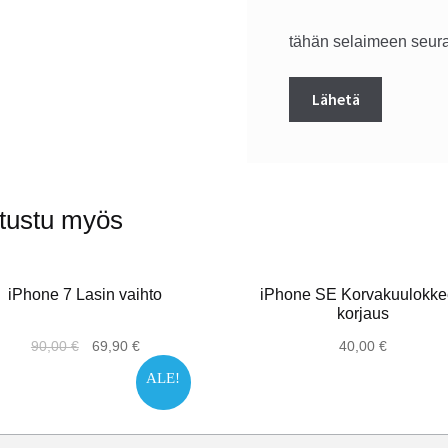
tähän selaimeen seura
tustu myös
iPhone 7 Lasin vaihto
iPhone SE Korvakuulokk
korjaus
90,00
€
69,90
€
40,00
€
ALE!