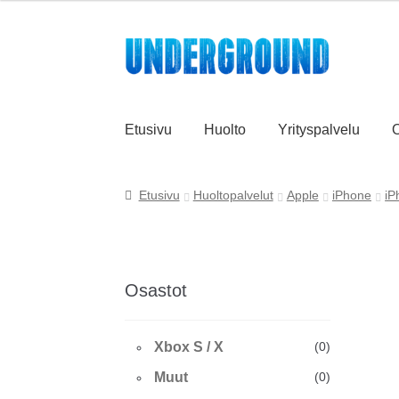
Siirry
Siirry
navigointiin
sisältöön
Etusivu
Huolto
Yrityspalvelu
O
Etusivu
Huoltopalvelut
Apple
iPhone
iP
Osastot
Xbox S / X
(0)
Muut
(0)