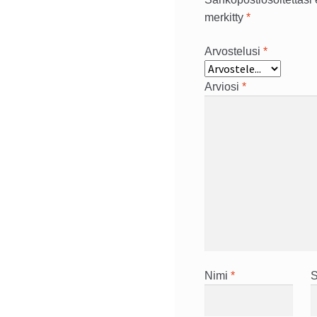
merkitty
*
Arvostelusi
*
Arviosi
*
Nimi
*
S