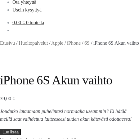
Ota yhteyttä
Usein kysyttyä
0,00
€
0 tuotetta
Etusivu
/
Huoltopalvelut
/
Apple
/
iPhone
/
6S
/
iPhone 6S Akun vaihto
iPhone 6S Akun vaihto
39,00
€
Joudutko lataamaan puhelintasi normaalia useammin? Ei hätää
meillä saat vaihdettua laitteeseesi uuden akun kätevästi odottaessa!
Lue lisää