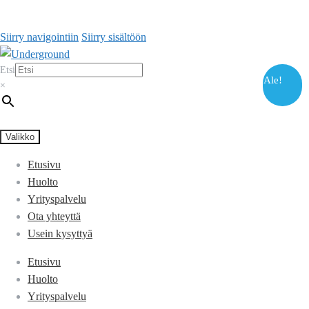
Siirry navigointiin
Siirry sisältöön
Etsi
Ale!
×
Valikko
Etusivu
Huolto
Yrityspalvelu
Ota yhteyttä
Usein kysyttyä
Etusivu
Huolto
Yrityspalvelu