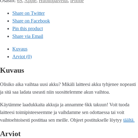
Osastot:
6S
,
Apple
,
Huoltopalvelut
,
iPhone
Share on Twitter
Share on Facebook
Pin this product
Share via Email
Kuvaus
Arviot (0)
Kuvaus
Olisiko aika vaihtaa uusi akku? Mikäli laitteesi akku tyhjenee nopeasti
ja sitä saa ladata useasti niin suosittelemme akun vaihtoa.
Käytämme laadukkaita akkuja ja annamme 6kk takuun! Voit tuoda
laitteesi toimipisteeseemme ja vaihdamme sen odottaessa tai voit
vaihtoehtoisesti postittaa sen meille. Ohjeet postitukselle löytyy
täältä.
Arviot