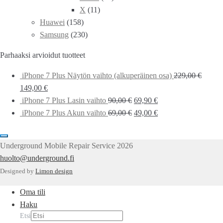
X
(11)
Huawei
(158)
Samsung
(230)
Parhaaksi arvioidut tuotteet
iPhone 7 Plus Näytön vaihto (alkuperäinen osa)
229,00
€
149,00
€
iPhone 7 Plus Lasin vaihto
90,00
€
69,90
€
iPhone 7 Plus Akun vaihto
69,00
€
49,00
€
Underground Mobile Repair Service 2026
huolto@underground.fi
Designed by
Limon design
Oma tili
Haku
Etsi