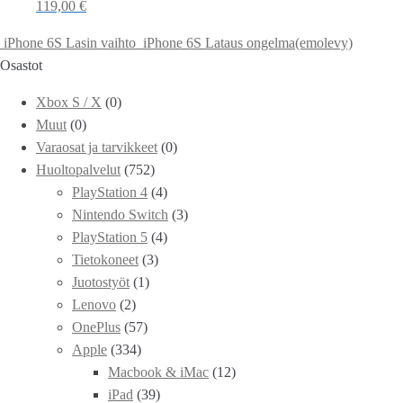
119,00
€
iPhone 6S Lasin vaihto
iPhone 6S Lataus ongelma(emolevy)
Osastot
Xbox S / X
(0)
Muut
(0)
Varaosat ja tarvikkeet
(0)
Huoltopalvelut
(752)
PlayStation 4
(4)
Nintendo Switch
(3)
PlayStation 5
(4)
Tietokoneet
(3)
Juotostyöt
(1)
Lenovo
(2)
OnePlus
(57)
Apple
(334)
Macbook & iMac
(12)
iPad
(39)