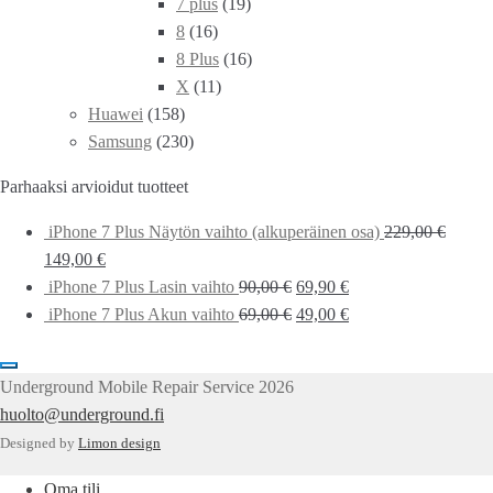
7 plus
(19)
8
(16)
8 Plus
(16)
X
(11)
Huawei
(158)
Samsung
(230)
Parhaaksi arvioidut tuotteet
iPhone 7 Plus Näytön vaihto (alkuperäinen osa)
229,00
€
149,00
€
iPhone 7 Plus Lasin vaihto
90,00
€
69,90
€
iPhone 7 Plus Akun vaihto
69,00
€
49,00
€
Underground Mobile Repair Service 2026
huolto@underground.fi
Designed by
Limon design
Oma tili