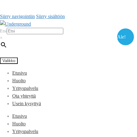
Siirry navigointiin
Siirry sisältöön
Etsi
Ale!
×
Valikko
Etusivu
Huolto
Yrityspalvelu
Ota yhteyttä
Usein kysyttyä
Etusivu
Huolto
Yrityspalvelu