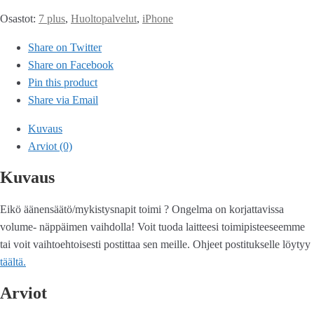
Osastot:
7 plus
,
Huoltopalvelut
,
iPhone
Share on Twitter
Share on Facebook
Pin this product
Share via Email
Kuvaus
Arviot (0)
Kuvaus
Eikö äänensäätö/mykistysnapit toimi ? Ongelma on korjattavissa
volume- näppäimen vaihdolla! Voit tuoda laitteesi toimipisteeseemme
tai voit vaihtoehtoisesti postittaa sen meille. Ohjeet postitukselle löytyy
täältä.
Arviot