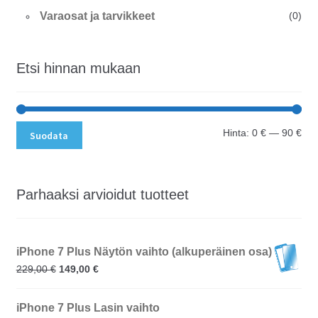
Varaosat ja tarvikkeet
(0)
Etsi hinnan mukaan
Min
Mak
Hinta:
0 €
—
90 €
Suodata
Parhaaksi arvioidut tuotteet
iPhone 7 Plus Näytön vaihto (alkuperäinen osa)
229,00
€
149,00
€
iPhone 7 Plus Lasin vaihto