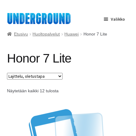
Siirry
Siirry
Valikko
navigointiin
sisältöön
Etusivu
Etusivu
Huoltopalvelut
Huawei
Honor 7 Lite
Huolto
Honor 7 Lite
Yrityspalvelu
Ota yhteyttä
Näytetään kaikki 12 tulosta
Usein kysyttyä