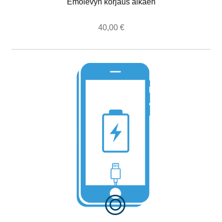
Emolevyn korjaus alkaen
40,00
€