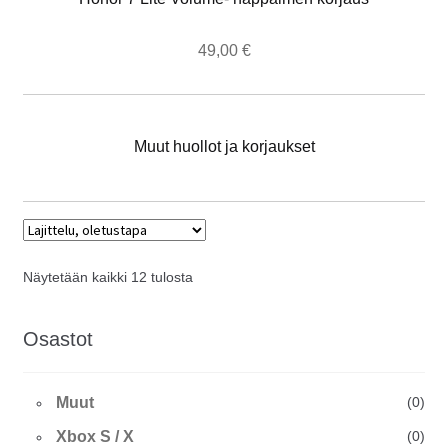
49,00
€
Muut huollot ja korjaukset
Näytetään kaikki 12 tulosta
Osastot
Muut
(0)
Xbox S / X
(0)