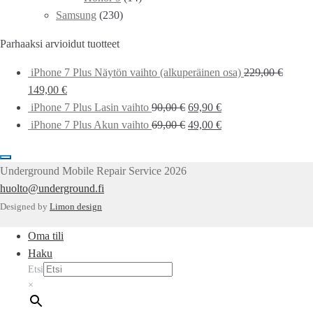
Samsung
(230)
Parhaaksi arvioidut tuotteet
iPhone 7 Plus Näytön vaihto (alkuperäinen osa)
229,00
€
149,00
€
iPhone 7 Plus Lasin vaihto
90,00
€
69,90
€
iPhone 7 Plus Akun vaihto
69,00
€
49,00
€
Underground Mobile Repair Service 2026
huolto@underground.fi
Designed by
Limon design
Oma tili
Haku
Etsi
×