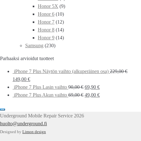
Honor 5X
(9)
Honor 6
(10)
Honor 7
(12)
Honor 8
(14)
Honor 9
(14)
Samsung
(230)
Parhaaksi arvioidut tuotteet
iPhone 7 Plus Näytön vaihto (alkuperäinen osa)
229,00
€
149,00
€
iPhone 7 Plus Lasin vaihto
90,00
€
69,90
€
iPhone 7 Plus Akun vaihto
69,00
€
49,00
€
Underground Mobile Repair Service 2026
huolto@underground.fi
Designed by
Limon design