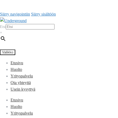
Siirry navigointiin
Siirry sisältöön
Etsi
×
Valikko
Etusivu
Huolto
Yrityspalvelu
Ota yhteyttä
Usein kysyttyä
Etusivu
Huolto
Yrityspalvelu