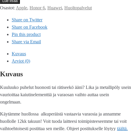
Lue lisää
Osastot:
Apple
,
Honor 6
,
Huawei
,
Huoltopalvelut
Share on Twitter
Share on Facebook
Pin this product
Share via Email
Kuvaus
Arviot (0)
Kuvaus
Kuuluuko puhelut huonosti tai rätiseekö ääni? Lika ja metallipöly usein
vaurioittaa kaiutinelementtiä ja varaosan vaihto auttaa usein
ongelmaan.
Käytämme huollossa alkuperäistä vastaavia varaosia ja annamme
huollolle 12kk takuun! Voit tuoda laitteesi toimipisteeseemme tai voit
vaihtoehtoisesti postittaa sen meille. Ohjeet postitukselle löytyy
täältä.