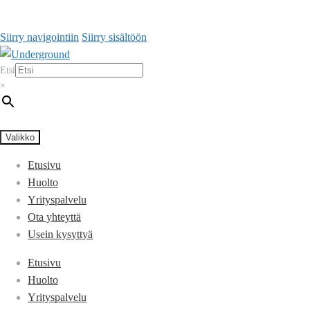
Siirry navigointiin
Siirry sisältöön
Etsi
×
Valikko
Etusivu
Huolto
Yrityspalvelu
Ota yhteyttä
Usein kysyttyä
Etusivu
Huolto
Yrityspalvelu