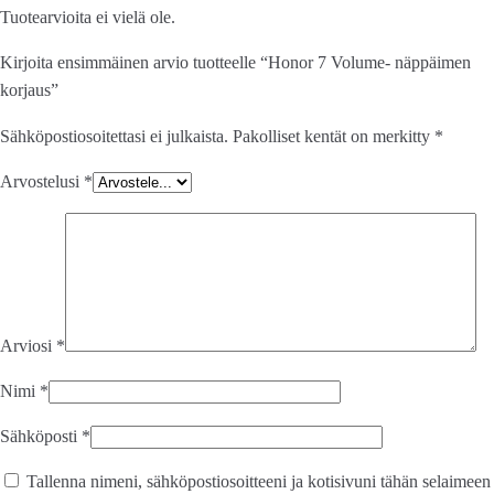
Tuotearvioita ei vielä ole.
Kirjoita ensimmäinen arvio tuotteelle “Honor 7 Volume- näppäimen
korjaus”
Sähköpostiosoitettasi ei julkaista.
Pakolliset kentät on merkitty
*
Arvostelusi
*
Arviosi
*
Nimi
*
Sähköposti
*
Tallenna nimeni, sähköpostiosoitteeni ja kotisivuni tähän selaimeen