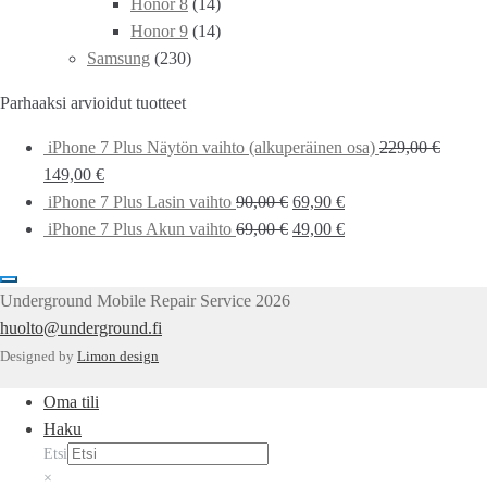
Honor 8
(14)
Honor 9
(14)
Samsung
(230)
Parhaaksi arvioidut tuotteet
iPhone 7 Plus Näytön vaihto (alkuperäinen osa)
229,00
€
149,00
€
iPhone 7 Plus Lasin vaihto
90,00
€
69,90
€
iPhone 7 Plus Akun vaihto
69,00
€
49,00
€
Underground Mobile Repair Service 2026
huolto@underground.fi
Designed by
Limon design
Oma tili
Haku
Etsi
×