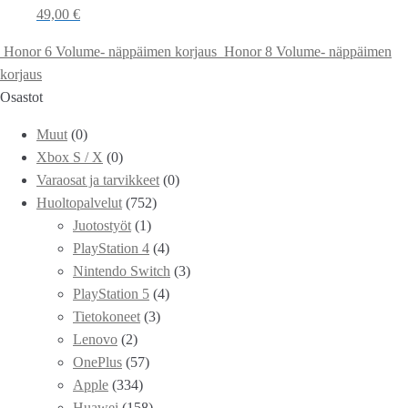
49,00
€
Honor 6 Volume- näppäimen korjaus
Honor 8 Volume- näppäimen
korjaus
Osastot
Muut
(0)
Xbox S / X
(0)
Varaosat ja tarvikkeet
(0)
Huoltopalvelut
(752)
Juotostyöt
(1)
PlayStation 4
(4)
Nintendo Switch
(3)
PlayStation 5
(4)
Tietokoneet
(3)
Lenovo
(2)
OnePlus
(57)
Apple
(334)
Huawei
(158)