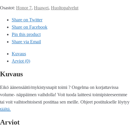
Osastot:
Honor 7
,
Huawei
,
Huoltopalvelut
Share on Twitter
Share on Facebook
Pin this product
Share via Email
Kuvaus
Arviot (0)
Kuvaus
Eikö äänensäätö/mykistysnapit toimi ? Ongelma on korjattavissa
volume- näppäimen vaihdolla! Voit tuoda laitteesi toimipisteeseemme
tai voit vaihtoehtoisesti postittaa sen meille. Ohjeet postitukselle löytyy
täältä.
Arviot