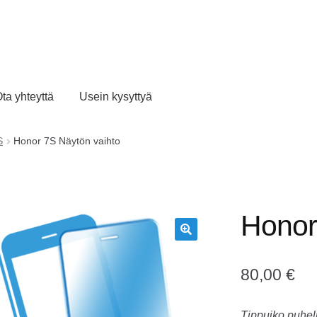
ta yhteyttä
Usein kysyttyä
S
Honor 7S Näytön vaihto
Honor
🔍
80,00
€
Tippuiko puheli