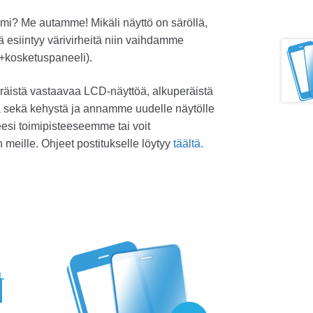
oimi? Me autamme! Mikäli näyttö on säröllä,
ä esiintyy värivirheitä niin vaihdamme
+kosketuspaneeli).
äistä vastaavaa LCD-näyttöä, alkuperäistä
 sekä kehystä ja annamme uudelle näytölle
teesi toimipisteeseemme tai voit
n meille. Ohjeet postitukselle löytyy
täältä.