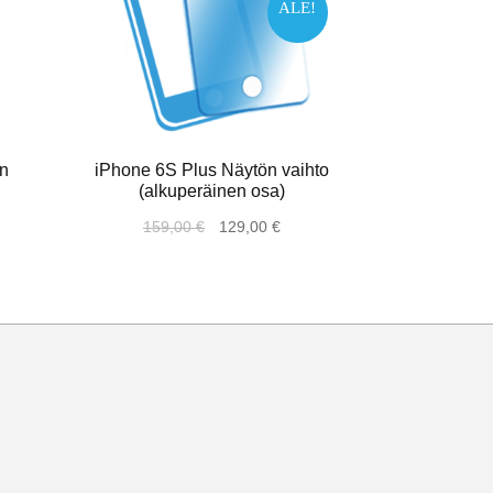
ALE!
an
iPhone 6S Plus Näytön vaihto
(alkuperäinen osa)
159,00
€
129,00
€