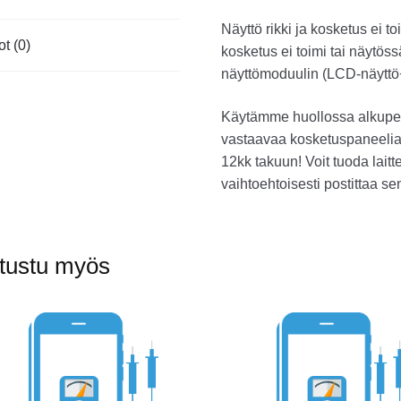
Näyttö rikki ja kosketus ei t
ot (0)
kosketus ei toimi tai näytöss
näyttömoduulin (LCD-näyttö
Käytämme huollossa alkuper
vastaavaa kosketuspaneelia
12kk takuun! Voit tuoda lait
vaihtoehtoisesti postittaa se
tustu myös