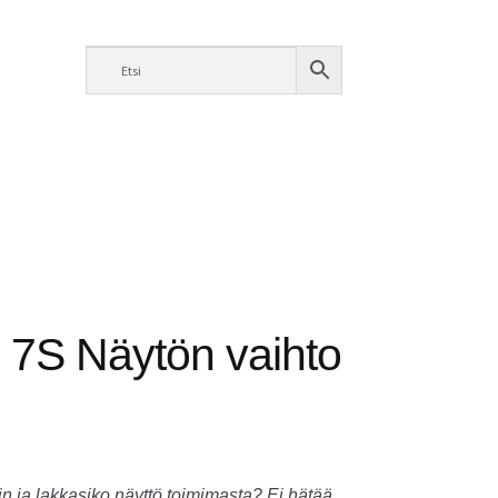
 7S Näytön vaihto
n ja lakkasiko näyttö toimimasta? Ei hätää