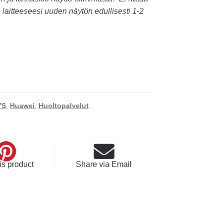
aitteeseesi uuden näytön edullisesti 1-2
7S
,
Huawei
,
Huoltopalvelut
is product
Share via Email