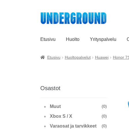
Siirry
Siirry
navigointiin
sisältöön
Etusivu
Huolto
Yrityspalvelu
O
Etusivu
Huoltopalvelut
Huawei
Honor 7
Osastot
Muut
(0)
Xbox S / X
(0)
Varaosat ja tarvikkeet
(0)