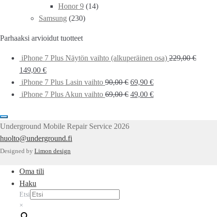
Honor 9
(14)
Samsung
(230)
Parhaaksi arvioidut tuotteet
iPhone 7 Plus Näytön vaihto (alkuperäinen osa)
229,00
€
149,00
€
iPhone 7 Plus Lasin vaihto
90,00
€
69,90
€
iPhone 7 Plus Akun vaihto
69,00
€
49,00
€
Underground Mobile Repair Service 2026
huolto@underground.fi
Designed by
Limon design
Oma tili
Haku
Etsi
×