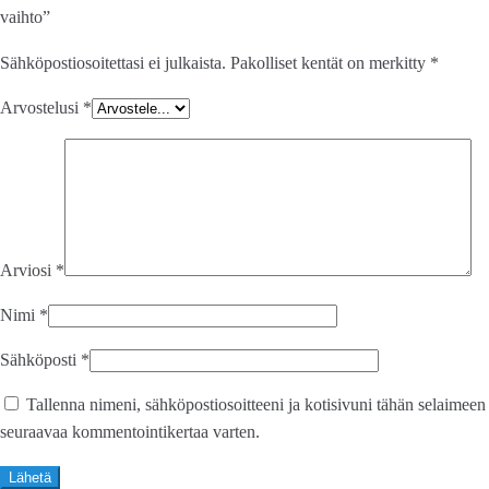
vaihto”
Sähköpostiosoitettasi ei julkaista.
Pakolliset kentät on merkitty
*
Arvostelusi
*
Arviosi
*
Nimi
*
Sähköposti
*
Tallenna nimeni, sähköpostiosoitteeni ja kotisivuni tähän selaimeen
seuraavaa kommentointikertaa varten.