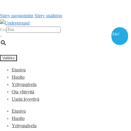
Siirry navigointiin
Siirry sisältöön
Etsi
Ale!
×
Valikko
Etusivu
Huolto
Yrityspalvelu
Ota yhteyttä
Usein kysyttyä
Etusivu
Huolto
Yrityspalvelu