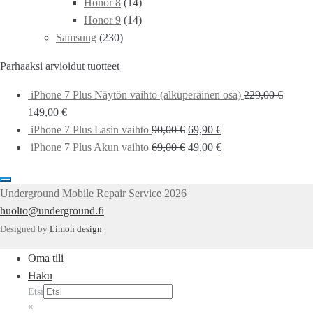
Honor 8
(14)
Honor 9
(14)
Samsung
(230)
Parhaaksi arvioidut tuotteet
iPhone 7 Plus Näytön vaihto (alkuperäinen osa)
229,00
€
149,00
€
iPhone 7 Plus Lasin vaihto
90,00
€
69,90
€
iPhone 7 Plus Akun vaihto
69,00
€
49,00
€
Underground Mobile Repair Service 2026
huolto@underground.fi
Designed by
Limon design
Oma tili
Haku
Etsi
×