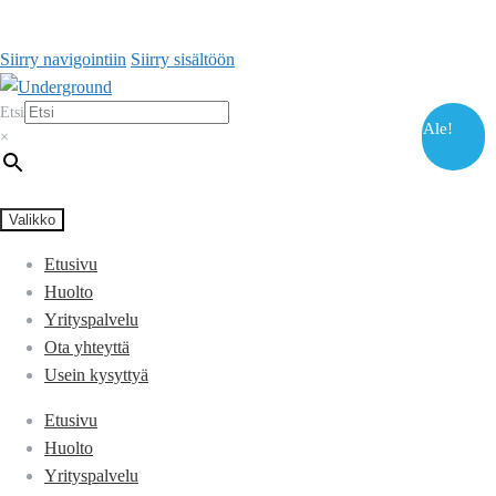
Siirry navigointiin
Siirry sisältöön
Etsi
Ale!
×
Valikko
Etusivu
Huolto
Yrityspalvelu
Ota yhteyttä
Usein kysyttyä
Etusivu
Huolto
Yrityspalvelu