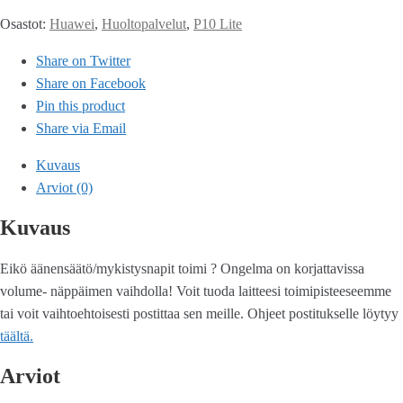
Osastot:
Huawei
,
Huoltopalvelut
,
P10 Lite
Share on Twitter
Share on Facebook
Pin this product
Share via Email
Kuvaus
Arviot (0)
Kuvaus
Eikö äänensäätö/mykistysnapit toimi ? Ongelma on korjattavissa
volume- näppäimen vaihdolla! Voit tuoda laitteesi toimipisteeseemme
tai voit vaihtoehtoisesti postittaa sen meille. Ohjeet postitukselle löytyy
täältä.
Arviot