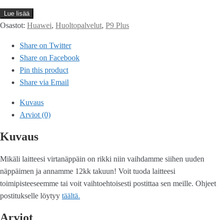
Lue lisää
Osastot:
Huawei
,
Huoltopalvelut
,
P9 Plus
Share on Twitter
Share on Facebook
Pin this product
Share via Email
Kuvaus
Arviot (0)
Kuvaus
Mikäli laitteesi virtanäppäin on rikki niin vaihdamme siihen uuden
näppäimen ja annamme 12kk takuun! Voit tuoda laitteesi
toimipisteeseemme tai voit vaihtoehtoisesti postittaa sen meille. Ohjeet
postitukselle löytyy
täältä.
Arviot