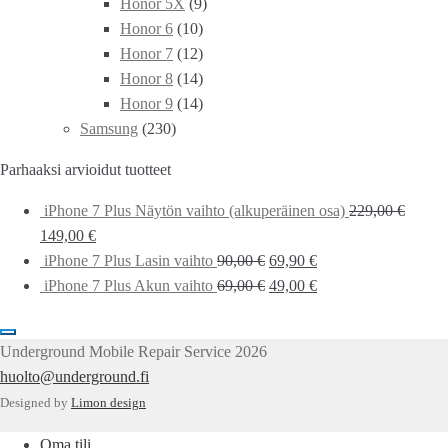
Honor 5X
(9)
Honor 6
(10)
Honor 7
(12)
Honor 8
(14)
Honor 9
(14)
Samsung
(230)
Parhaaksi arvioidut tuotteet
iPhone 7 Plus Näytön vaihto (alkuperäinen osa)
229,00
€
149,00
€
iPhone 7 Plus Lasin vaihto
90,00
€
69,90
€
iPhone 7 Plus Akun vaihto
69,00
€
49,00
€
Underground Mobile Repair Service 2026
huolto@underground.fi
Designed by
Limon design
Oma tili