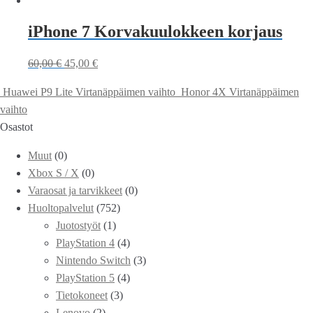
iPhone 7 Korvakuulokkeen korjaus
60,00
€
45,00
€
Huawei P9 Lite Virtanäppäimen vaihto
Honor 4X Virtanäppäimen
vaihto
Osastot
Muut
(0)
Xbox S / X
(0)
Varaosat ja tarvikkeet
(0)
Huoltopalvelut
(752)
Juotostyöt
(1)
PlayStation 4
(4)
Nintendo Switch
(3)
PlayStation 5
(4)
Tietokoneet
(3)
Lenovo
(2)